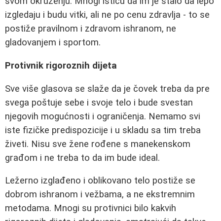
svom okruženju. Mnogi ističu da im je stalo da lepo
izgledaju i budu vitki, ali ne po cenu zdravlja - to se
postiže pravilnom i zdravom ishranom, ne
gladovanjem i sportom.
Protivnik rigoroznih dijeta
Sve više glasova se slaže da je čovek treba da pre
svega poštuje sebe i svoje telo i bude svestan
njegovih mogućnosti i ograničenja. Nemamo svi
iste fizičke predispozicije i u skladu sa tim treba
živeti. Nisu sve žene rođene s manekenskom
građom i ne treba to da im bude ideal.
Ležerno izglađeno i oblikovano telo postiže se
dobrom ishranom i vežbama, a ne ekstremnim
metodama. Mnogi su protivnici bilo kakvih