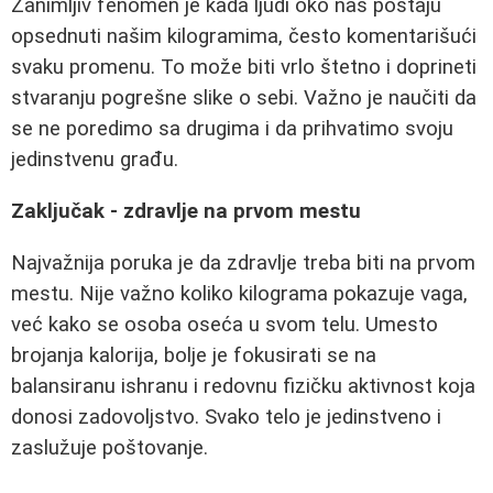
Zanimljiv fenomen je kada ljudi oko nas postaju
opsednuti našim kilogramima, često komentarišući
svaku promenu. To može biti vrlo štetno i doprineti
stvaranju pogrešne slike o sebi. Važno je naučiti da
se ne poredimo sa drugima i da prihvatimo svoju
jedinstvenu građu.
Zaključak - zdravlje na prvom mestu
Najvažnija poruka je da zdravlje treba biti na prvom
mestu. Nije važno koliko kilograma pokazuje vaga,
već kako se osoba oseća u svom telu. Umesto
brojanja kalorija, bolje je fokusirati se na
balansiranu ishranu i redovnu fizičku aktivnost koja
donosi zadovoljstvo. Svako telo je jedinstveno i
zaslužuje poštovanje.