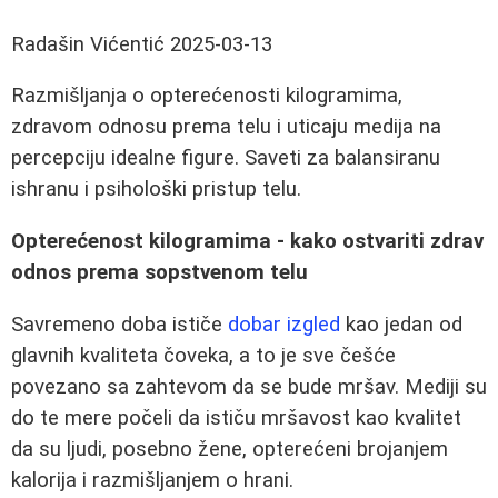
Radašin Vićentić
2025-03-13
Razmišljanja o opterećenosti kilogramima,
zdravom odnosu prema telu i uticaju medija na
percepciju idealne figure. Saveti za balansiranu
ishranu i psihološki pristup telu.
Opterećenost kilogramima - kako ostvariti zdrav
odnos prema sopstvenom telu
Savremeno doba ističe
dobar izgled
kao jedan od
glavnih kvaliteta čoveka, a to je sve češće
povezano sa zahtevom da se bude mršav. Mediji su
do te mere počeli da ističu mršavost kao kvalitet
da su ljudi, posebno žene, opterećeni brojanjem
kalorija i razmišljanjem o hrani.