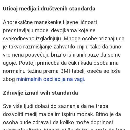
Uticaj medija i društvenih standarda
Anoreksične manekenke i javne ličnosti
predstavljaju model devojkama koje se
svakodnevno izgladnjuju. Mnoge osobe priznaju da
je takvo razmišljanje zahvatilo i njih, tako da puno
vremena posvećuju brizi o ishrani i paze da se ne
ugoje. Postoji primedba da čak i kada osoba ima
normalnu težinu prema BMI tabeli, oseća se loše
zbog
minimalnih oscilacija na vagi
.
Zdravlje iznad svih standarda
Sve više ljudi dolazi do saznanja da ne treba
dozvoliti medijima da im ispiru mozak. Bitno je da
osoba bude zdrava i da koliko može doprinosi