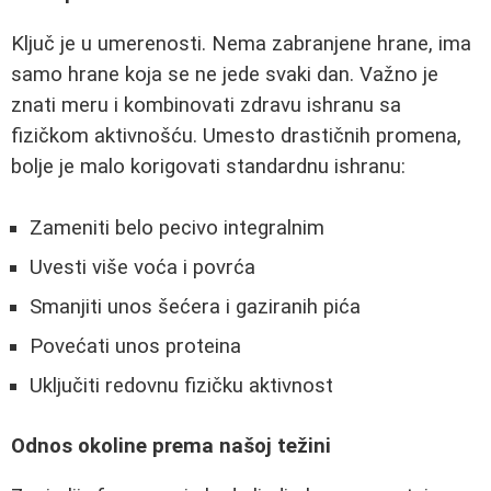
Ključ je u umerenosti. Nema zabranjene hrane, ima
samo hrane koja se ne jede svaki dan. Važno je
znati meru i kombinovati zdravu ishranu sa
fizičkom aktivnošću. Umesto drastičnih promena,
bolje je malo korigovati standardnu ishranu:
Zameniti belo pecivo integralnim
Uvesti više voća i povrća
Smanjiti unos šećera i gaziranih pića
Povećati unos proteina
Uključiti redovnu fizičku aktivnost
Odnos okoline prema našoj težini