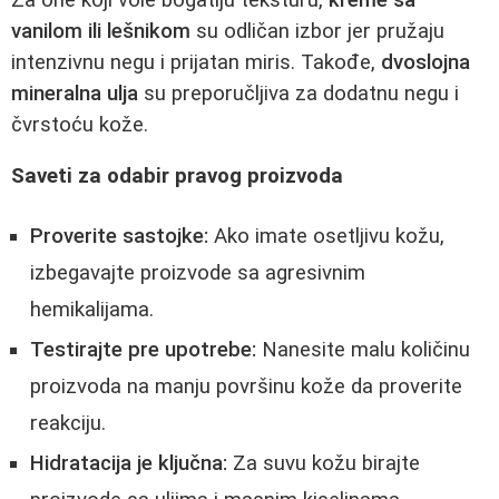
vanilom ili lešnikom
su odličan izbor jer pružaju
intenzivnu negu i prijatan miris. Takođe,
dvoslojna
mineralna ulja
su preporučljiva za dodatnu negu i
čvrstoću kože.
Saveti za odabir pravog proizvoda
Proverite sastojke:
Ako imate osetljivu kožu,
izbegavajte proizvode sa agresivnim
hemikalijama.
Testirajte pre upotrebe:
Nanesite malu količinu
proizvoda na manju površinu kože da proverite
reakciju.
Hidratacija je ključna:
Za suvu kožu birajte