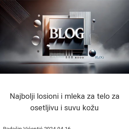
Najbolji losioni i mleka za telo za
osetljivu i suvu kožu
Radašin Vićentić
2024-04-16