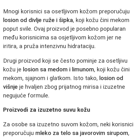
Mnogi korisnici sa osetljivom kožom preporučuju
losion od divlje ruže i šipka
, koji kožu čini mekom
poput svile. Ovaj proizvod je posebno popularan
među korisnicima sa osjetljivom kožom jer ne
iritira, a pruža intenzivnu hidrataciju.
Drugi proizvod koji se često pominje za osetljivu
kožu je
losion sa medom i limunom
, koji kožu čini
mekom, sjajnom i glatkom. Isto tako,
losion od
višnje
je hvaljen zbog prijatnog mirisa i izuzetne
negujuće formule.
Proizvodi za izuzetno suvu kožu
Za osobe sa izuzetno suvom kožom, neki korisnici
preporučuju
mleko za telo sa javorovim sirupom
,