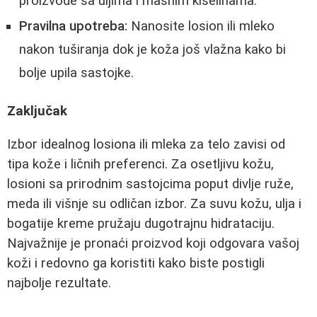
proizvode sa uljima i masnim kiselinama.
Pravilna upotreba:
Nanosite losion ili mleko
nakon tuširanja dok je koža još vlažna kako bi
bolje upila sastojke.
Zaključak
Izbor idealnog losiona ili mleka za telo zavisi od
tipa kože i ličnih preferenci. Za osetljivu kožu,
losioni sa prirodnim sastojcima poput divlje ruže,
meda ili višnje su odličan izbor. Za suvu kožu, ulja i
bogatije kreme pružaju dugotrajnu hidrataciju.
Najvažnije je pronaći proizvod koji odgovara vašoj
koži i redovno ga koristiti kako biste postigli
najbolje rezultate.