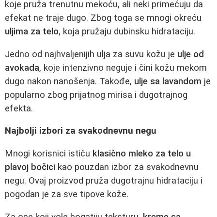
koje pruža trenutnu mekoću, ali neki primećuju da
efekat ne traje dugo. Zbog toga se mnogi okreću
uljima za telo
, koja pružaju dubinsku hidrataciju.
Jedno od najhvaljenijih ulja za suvu kožu je
ulje od
avokada
, koje intenzivno neguje i čini kožu mekom
dugo nakon nanošenja. Takođe,
ulje sa lavandom
je
popularno zbog prijatnog mirisa i dugotrajnog
efekta.
Najbolji izbori za svakodnevnu negu
Mnogi korisnici ističu
klasično mleko za telo u
plavoj bočici
kao pouzdan izbor za svakodnevnu
negu. Ovaj proizvod pruža dugotrajnu hidrataciju i
pogodan je za sve tipove kože.
Za one koji vole bogatiju teksturu,
kreme sa