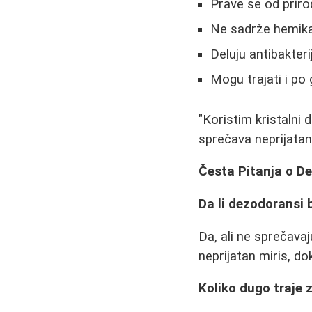
Prave se od priro
Ne sadrže hemika
Deluju antibakteri
Mogu trajati i po
"Koristim kristalni
sprečava neprijatan
Česta Pitanja o D
Da li dezodoransi
Da, ali ne sprečavaj
neprijatan miris, do
Koliko dugo traje