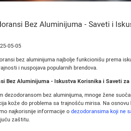
doransi Bez Aluminijuma - Saveti i Isku
25-05-05
oransi bez aluminijuma najbolje funkcionišu prema isk
rajnosti i nuspojava popularnih brendova.
si Bez Aluminijuma - Iskustva Korisnika i Saveti za
nim dezodoransom bez aluminijuma, mnoge žene suoča
acija kože do problema sa trajnošću mirisa. Na osnovu 
 smo najkorisnije informacije o
dezodoransima koji ne s
juću zaštitu.