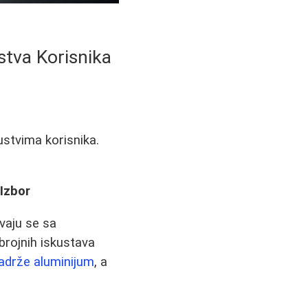
stva Korisnika
ustvima korisnika.
 Izbor
vaju se sa
brojnih iskustava
adrže aluminijum
, a