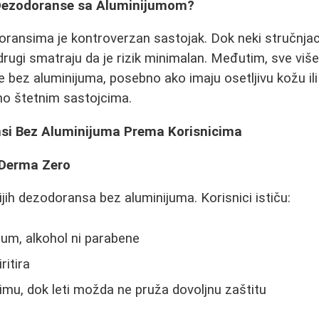
 Dezodoranse sa Aluminijumom?
ransima je kontroverzan sastojak. Dok neki stručnjaci
drugi smatraju da je rizik minimalan. Međutim, sve više
ve bez aluminijuma, posebno ako imaju osetljivu kožu il
lno štetnim sastojcima.
nsi Bez Aluminijuma Prema Korisnicima
 Derma Zero
ijih dezodoransa bez aluminijuma. Korisnici ističu:
jum, alkohol ni parabene
ritira
imu, dok leti možda ne pruža dovoljnu zaštitu