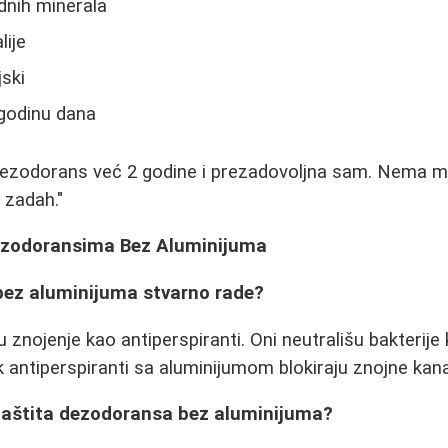
dnih minerala
lije
jski
 godinu dana
 dezodorans već 2 godine i prezadovoljna sam. Nema mir
 zadah."
ezodoransima Bez Aluminijuma
 bez aluminijuma stvarno rade?
u znojenje kao antiperspiranti. Oni neutrališu bakterije
k antiperspiranti sa aluminijumom blokiraju znojne kana
 zaštita dezodoransa bez aluminijuma?