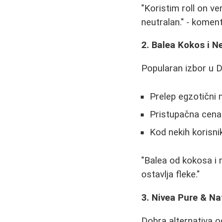
"Koristim roll on ve
neutralan." - komen
2. Balea Kokos i N
Popularan izbor u 
Prelep egzotični 
Pristupačna cena 
Kod nekih korisnik
"Balea od kokosa i 
ostavlja fleke."
3. Nivea Pure & Na
Dobra alternativa 