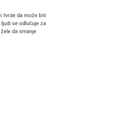
 tvrde da može biti
 ljudi se odlučuje za
i žele da smanje