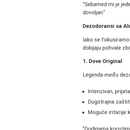
"Sebamed mi je jedini
dovoljan."
Dezodoransi sa Al
Iako se fokusiramo
dobijaju pohvale zb
1. Dove Original
Legenda među dez
Intenzivan, prijat
Dugotrajna zaštit
Moguće iritacije 
"Godinama koristim 