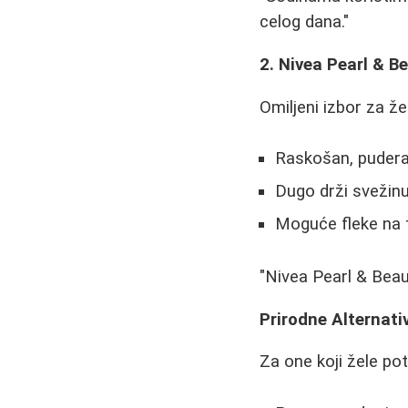
celog dana."
2. Nivea Pearl & B
Omiljeni izbor za že
Raskošan, pudera
Dugo drži svežin
Moguće fleke na 
"Nivea Pearl & Beau
Prirodne Alternati
Za one koji žele po