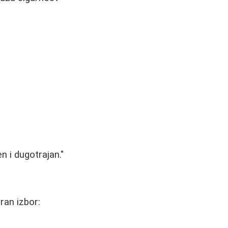
n i dugotrajan."
ran izbor: