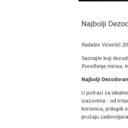
Najbolji Dezo
Radašin Vićentić
20
Saznajte koji dezod
Poređenje mirisa, t
Najbolji Dezodoran
U potrazi za ideal
izazovima - od irit
korisnica, prikupili
pružaju zadovoljava