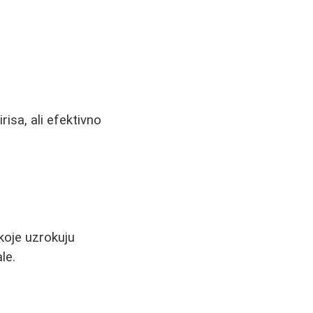
isa, ali efektivno
 koje uzrokuju
le.