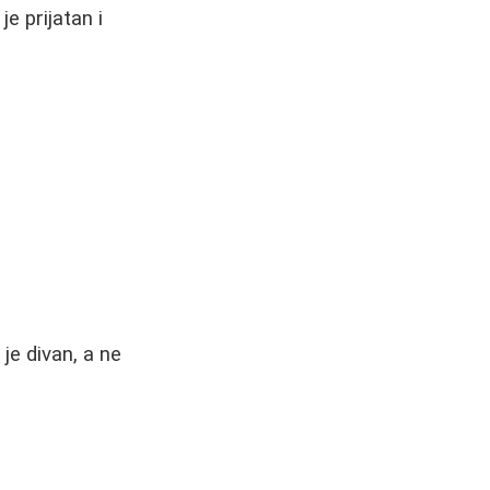
e prijatan i
je divan, a ne