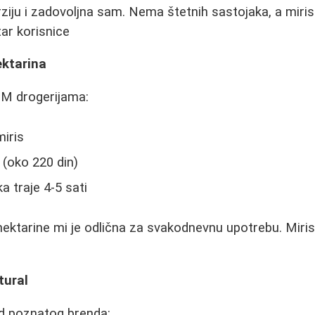
rziju i zadovoljna sam. Nema štetnih sastojaka, a miris j
tar korisnice
ektarina
DM drogerijama:
miris
(oko 220 din)
a traje 4-5 sati
nektarine mi je odlična za svakodnevnu upotrebu. Miris 
tural
od poznatog brenda: