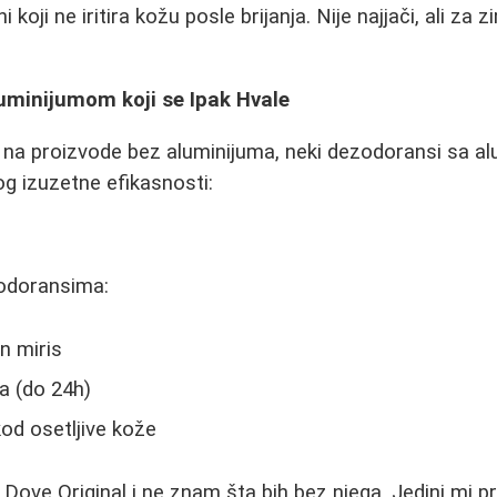
 koji ne iritira kožu posle brijanja. Nije najjači, ali za 
uminijumom koji se Ipak Hvale
 na proizvode bez aluminijuma, neki dezodoransi sa a
og izuzetne efikasnosti:
odoransima:
an miris
a (do 24h)
kod osetljive kože
Dove Original i ne znam šta bih bez njega. Jedini mi p