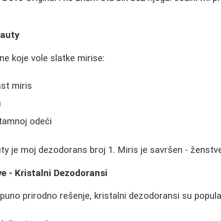
eauty
ne koje vole slatke mirise:
st miris
u
tamnoj odeći
ty je moj dezodorans broj 1. Miris je savršen - ženstve
ve - Kristalni Dezodoransi
tpuno prirodno rešenje, kristalni dezodoransi su popula