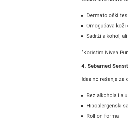
Dermatološki tes
Omogućava koži 
Sadrži alkohol, al
"Koristim Nivea Pure
4. Sebamed Sensit
Idealno rešenje za o
Bez alkohola i al
Hipoalergenski s
Roll on forma