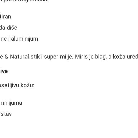
tiran
da diše
i ne i aluminijum
 & Natural stik i super mi je. Miris je blag, a koža ured
ive
setljivu kožu:
uminijuma
astav