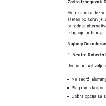
Zašto Izbegavati
Aluminijum u dezodo
štetan po zdravlje, 
prirodnije alternati
izlaganje potencija
Najbolji Dezodora
1. Neutro Roberts
Jedan od najhvaljen
Ne sadrži alumini
Blag miris koji ne i
Dobra opcija za z