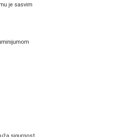
zimu je sasvim
luminijumom
ruža sigurnost