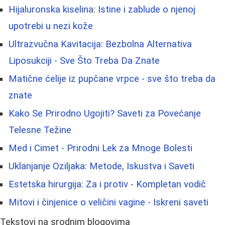
Hijaluronska kiselina: Istine i zablude o njenoj
upotrebi u nezi kože
Ultrazvučna Kavitacija: Bezbolna Alternativa
Liposukciji - Sve Što Treba Da Znate
Matične ćelije iz pupčane vrpce - sve što treba da
znate
Kako Se Prirodno Ugojiti? Saveti za Povećanje
Telesne Težine
Med i Cimet - Prirodni Lek za Mnoge Bolesti
Uklanjanje Oziljaka: Metode, Iskustva i Saveti
Estetska hirurgija: Za i protiv - Kompletan vodič
Mitovi i činjenice o veličini vagine - Iskreni saveti
Tekstovi na srodnim blogovima