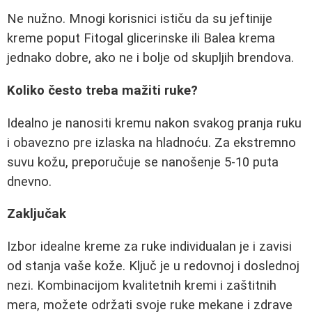
Ne nužno. Mnogi korisnici ističu da su jeftinije
kreme poput Fitogal glicerinske ili Balea krema
jednako dobre, ako ne i bolje od skupljih brendova.
Koliko često treba mažiti ruke?
Idealno je nanositi kremu nakon svakog pranja ruku
i obavezno pre izlaska na hladnoću. Za ekstremno
suvu kožu, preporučuje se nanošenje 5-10 puta
dnevno.
Zaključak
Izbor idealne kreme za ruke individualan je i zavisi
od stanja vaše kože. Ključ je u redovnoj i doslednoj
nezi. Kombinacijom kvalitetnih kremi i zaštitnih
mera, možete održati svoje ruke mekane i zdrave