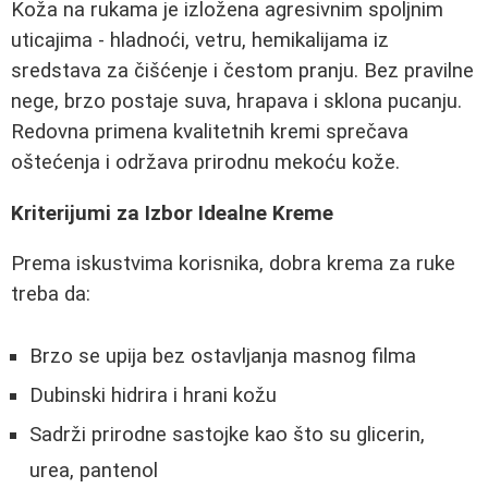
Koža na rukama je izložena agresivnim spoljnim
uticajima - hladnoći, vetru, hemikalijama iz
sredstava za čišćenje i čestom pranju. Bez pravilne
nege, brzo postaje suva, hrapava i sklona pucanju.
Redovna primena kvalitetnih kremi sprečava
oštećenja i održava prirodnu mekoću kože.
Kriterijumi za Izbor Idealne Kreme
Prema iskustvima korisnika, dobra krema za ruke
treba da:
Brzo se upija bez ostavljanja masnog filma
Dubinski hidrira i hrani kožu
Sadrži prirodne sastojke kao što su glicerin,
urea, pantenol