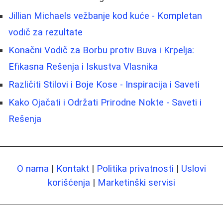
Jillian Michaels vežbanje kod kuće - Kompletan
vodič za rezultate
Konačni Vodič za Borbu protiv Buva i Krpelja:
Efikasna Rešenja i Iskustva Vlasnika
Različiti Stilovi i Boje Kose - Inspiracija i Saveti
Kako Ojačati i Održati Prirodne Nokte - Saveti i
Rešenja
O nama
|
Kontakt
|
Politika privatnosti
|
Uslovi
korišćenja
|
Marketinški servisi