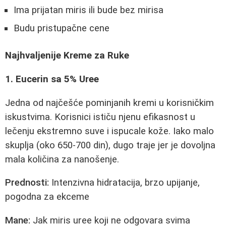
Ima prijatan miris ili bude bez mirisa
Budu pristupačne cene
Najhvaljenije Kreme za Ruke
1. Eucerin sa 5% Uree
Jedna od najčešće pominjanih kremi u korisničkim
iskustvima. Korisnici ističu njenu efikasnost u
lečenju ekstremno suve i ispucale kože. Iako malo
skuplja (oko 650-700 din), dugo traje jer je dovoljna
mala količina za nanošenje.
Prednosti:
Intenzivna hidratacija, brzo upijanje,
pogodna za ekceme
Mane:
Jak miris uree koji ne odgovara svima