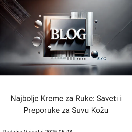
Najbolje Kreme za Ruke: Saveti i
Preporuke za Suvu Kožu
Radašin Vićentić
2025-05-08