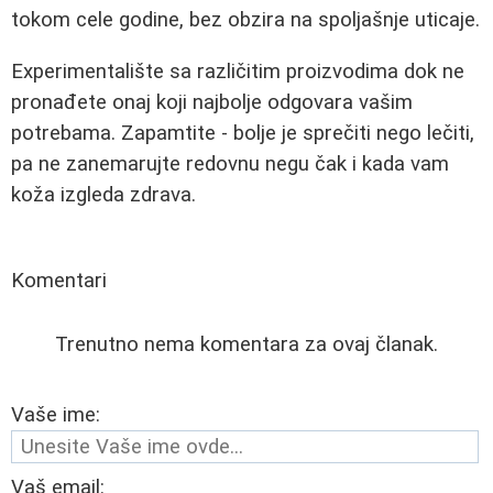
tokom cele godine, bez obzira na spoljašnje uticaje.
Experimentalište sa različitim proizvodima dok ne
pronađete onaj koji najbolje odgovara vašim
potrebama. Zapamtite - bolje je sprečiti nego lečiti,
pa ne zanemarujte redovnu negu čak i kada vam
koža izgleda zdrava.
Komentari
Trenutno nema komentara za ovaj članak.
Vaše ime:
Vaš email: