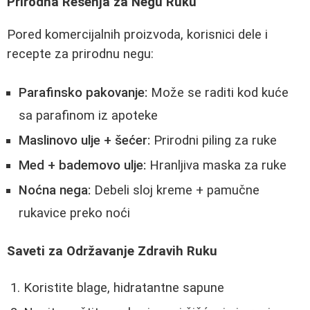
Prirodna Rešenja za Negu Ruku
Pored komercijalnih proizvoda, korisnici dele i
recepte za prirodnu negu:
Parafinsko pakovanje:
Može se raditi kod kuće
sa parafinom iz apoteke
Maslinovo ulje + šećer:
Prirodni piling za ruke
Med + bademovo ulje:
Hranljiva maska za ruke
Noćna nega:
Debeli sloj kreme + pamučne
rukavice preko noći
Saveti za Održavanje Zdravih Ruku
Koristite blage, hidratantne sapune