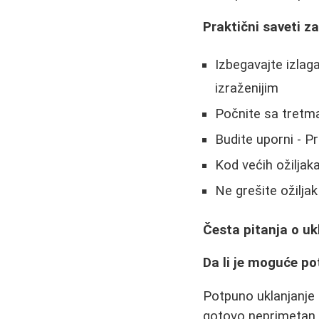
Praktični saveti z
Izbegavajte izlag
izraženijim
Počnite sa tretm
Budite uporni - P
Kod većih ožiljak
Ne grešite ožilj
Česta pitanja o uk
Da li je moguće po
Potpuno uklanjanje 
gotovo neprimetan.