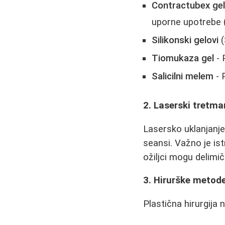
Contractubex ge
uporne upotrebe 
Silikonski gelovi
(
Tiomukaza gel
- 
Salicilni melem
- 
2. Laserski tretma
Lasersko uklanjanje
seansi. Važno je ist
ožiljci mogu delimi
3. Hirurške metod
Plastična hirurgija n