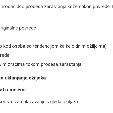
 prirodan deo procesa zarastanja kože nakon povrede. N
originalne povrede
o kod osoba sa tendencijom ka keloidnim ožiljcima)
vrede
vim zracima tokom procesa zarastanja
a uklanjanje ožiljaka
ati i melemi
koriste za ublažavanje izgleda ožiljaka: