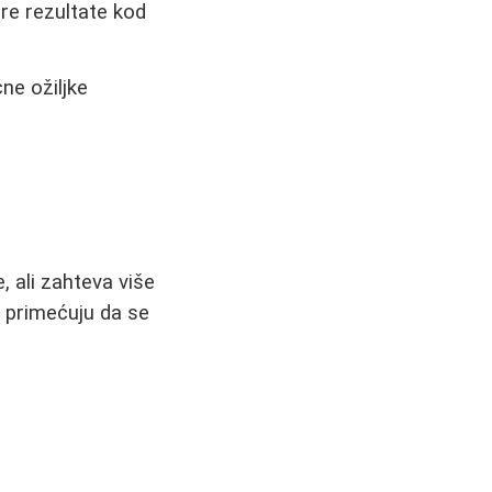
bre rezultate kod
ne ožiljke
, ali zahteva više
ti primećuju da se