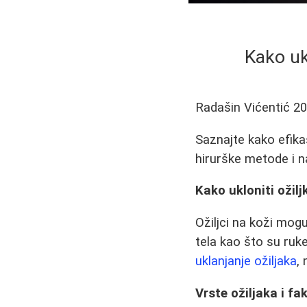
Kako ukl
Radašin Vićentić
20
Saznajte kako efikas
hirurške metode i na
Kako ukloniti ožilj
Ožiljci na koži mog
tela kao što su ruke
uklanjanje ožiljaka
,
Vrste ožiljaka i fak