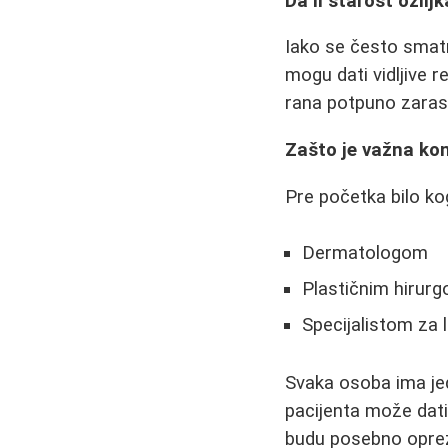
Da li starost ožil
Iako se često smatr
mogu dati vidljive re
rana potpuno zaras
Zašto je važna ko
Pre početka bilo ko
Dermatologom
Plastičnim hirur
Specijalistom za
Svaka osoba ima jed
pacijenta može dati
budu posebno opre