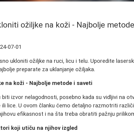
oniti ožiljke na koži - Najbolje metode
24-07-01
no ukloniti ožiljke na ruci, licu i telu. Uporedite laser
jbolje preparate za uklanjanje ožiljaka.
ke na koži - Najbolje metode i saveti
u biti izvor nelagodnosti, posebno kada su vidljivi na 
 ili lice. U ovom članku ćemo detaljno razmotriti razli
 njihovu efikasnost i na šta treba obratiti pažnju prilik
tori koji utiču na njihov izgled