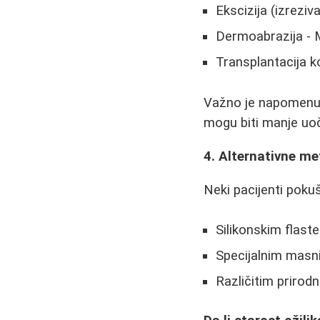
Ekscizija (izreziv
Dermoabrazija - M
Transplantacija k
Važno je napomenuti
mogu biti manje uočl
4. Alternativne m
Neki pacijenti poku
Silikonskim flast
Specijalnim masn
Različitim prirod