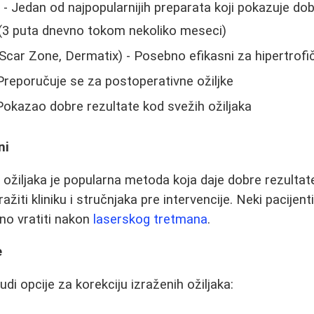
l
- Jedan od najpopularnijih preparata koji pokazuje do
(3 puta dnevno tokom nekoliko meseci)
Scar Zone, Dermatix) - Posebno efikasni za hipertrofič
Preporučuje se za postoperativne ožiljke
Pokazao dobre rezultate kod svežih ožiljaka
ni
 ožiljaka je popularna metoda koja daje dobre rezultate
ražiti kliniku i stručnjaka pre intervencije. Neki pacijen
čno vratiti nakon
laserskog tretmana
.
e
udi opcije za korekciju izraženih ožiljaka: