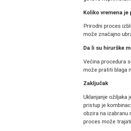
Koliko vremena je 
Prirodni proces izb
može značajno ubrz
Da li su hirurške 
Većina procedura se
može pratiti blaga 
Zaključak
Uklanjanje ožiljaka 
pristup je kombinac
obzira na izabranu 
proces može trajat