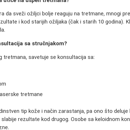
jka utiče na uspeh tretmana?
a da sveži ožiljci bolje reaguju na tretmane, mnogi pr
zultate i kod starijih ožiljaka (čak i starih 10 godina). K
la.
nsultacija sa stručnjakom?
g tretmana, savetuje se konsultacija sa:
gom
 laserske tretmane
instven tip kože i način zarastanja, pa ono što deluje
 slabije rezultate kod drugog. Osobe sa keloidnom kon
zne.