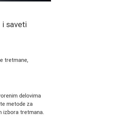
 i saveti
ske tretmane,
otvorenim delovima
čite metode za
om izbora tretmana.