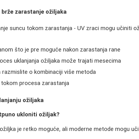
a brže zarastanje ožiljaka
anje suncu tokom zarastanja - UV zraci mogu učiniti oži
anom što je pre moguće nakon zarastanja rane
roces uklanjanja ožiljaka može trajati mesecima
a razmislite o kombinaciji više metoda
ak tokom procesa zarastanja
lanjanju ožiljaka
tpuno ukloniti ožiljak?
ožiljka je retko moguće, ali moderne metode mogu uči