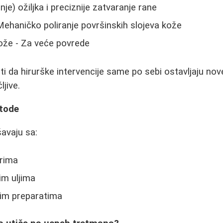
anje) ožiljka i preciznije zatvaranje rane
ehaničko poliranje površinskih slojeva kože
ože - Za veće povrede
 da hirurške intervencije same po sebi ostavljaju nove 
jive.
etode
šavaju sa:
erima
im uljima
nim preparatima