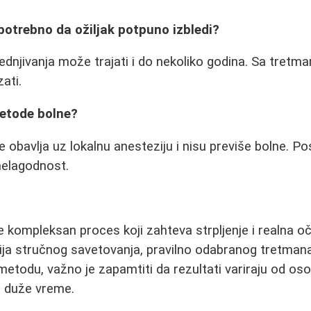
potrebno da ožiljak potpuno izbledi?
lednjivanja može trajati i do nekoliko godina. Sa tretm
ati.
metode bolne?
 obavlja uz lokalnu anesteziju i nisu previše bolne. Po
nelagodnost.
je kompleksan proces koji zahteva strpljenje i realna oč
ija stručnog savetovanja, pravilno odabranog tretman
metodu, važno je zapamtiti da rezultati variraju od os
i duže vreme.