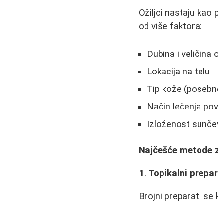
Ožiljci nastaju kao
od više faktora:
Dubina i veličina 
Lokacija na telu
Tip kože (posebn
Način lečenja po
Izloženost sunče
Najčešće metode z
1. Topikalni prepar
Brojni preparati se 