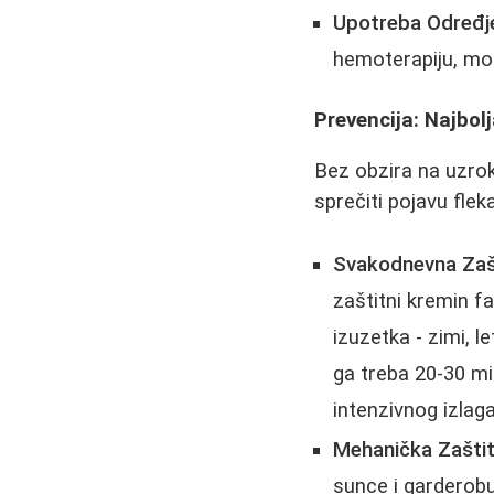
Upotreba Određje
hemoterapiju, mog
Prevencija: Najbol
Bez obzira na uzrok
sprečiti pojavu fleka
Svakodnevna Zaš
zaštitni kremin f
izuzetka - zimi, l
ga treba 20-30 mi
intenzivnog izlaga
Mehanička Zaštit
sunce i garderobu