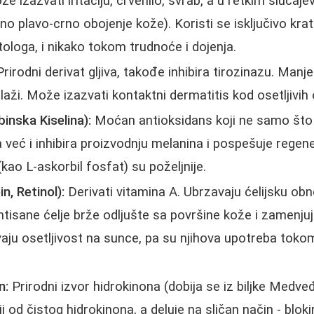
e izazvati iritaciju, crvenilo, svrab, a u retkim slučaj
jno plavo-crno obojenje kože). Koristi se isključivo kr
loga, i nikako tokom trudnoće i dojenja.
rirodni derivat gljiva, takođe inhibira tirozinazu. Manj
 blaži. Može izazvati kontaktni dermatitis kod osetljivih
inska Kiselina):
Moćan antioksidans koji ne samo što 
a već i inhibira proizvodnju melanina i pospešuje regene
kao L-askorbil fosfat) su poželjnije.
in, Retinol):
Derivati vitamina A. Ubrzavaju ćelijsku ob
tisane ćelje brže odljušte sa površine kože i zamenju
aju osetljivost na sunce, pa su njihova upotreba tokom
n:
Prirodni izvor hidrokinona (dobija se iz biljke Med
ji od čistog hidrokinona, a deluje na sličan način - bloki