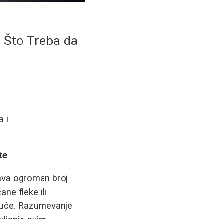
e Što Treba da
a i
te
čava ogroman broj
ne fleke ili
ajuće. Razumevanje