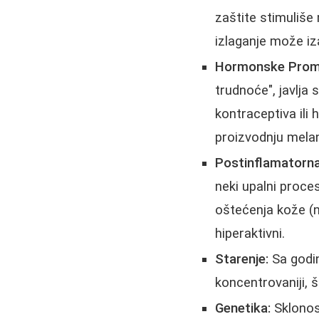
zaštite stimuliše
izlaganje može iz
Hormonske Prom
trudnoće", javlja
kontraceptiva ili
proizvodnju melan
Postinflamatorna
neki upalni proces
oštećenja kože (n
hiperaktivni.
Starenje:
Sa godin
koncentrovaniji, 
Genetika:
Sklonost