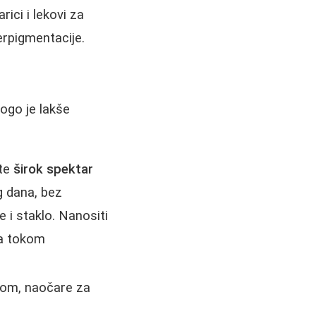
rici i lekovi za
erpigmentacije.
ogo je lakše
ite
širok spektar
g dana, bez
e i staklo. Nanositi
ta tokom
odom, naočare za