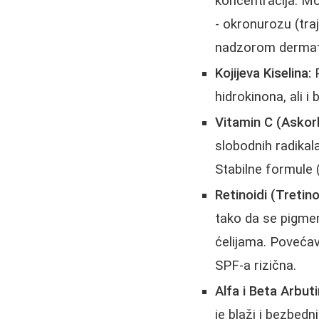
koncentracija. Mož
- okronurozu (tra
nadzorom dermato
Kojijeva Kiselina:
P
hidrokinona, ali i
Vitamin C (Askorb
slobodnih radikal
Stabilne formule (
Retinoidi (Tretino
tako da se pigmen
ćelijama. Povećav
SPF-a rizična.
Alfa i Beta Arbuti
je blaži i bezbedni