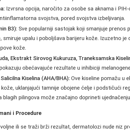
a:
Izvrsna opcija, naročito za osobe sa aknama i PIH-
antiinflamatorna svojstva, pored svojstva izbeljivanja.
in B3):
Sve popularniji sastojak koji smanjuje prenos 
, smiruje upalu i poboljšava barijeru kože. Izuzetno je 
ipove kože.
uda, Ekstrakt Sirovog Kukuruza, Traneksamska Kiseli
i pokazuju obećavajuće rezultate u inhibiciji melanogen
 Salicilna Kiselina (AHA/BHA):
Ove kiseline pomažu u eks
kože, uklanjajući tamnije obojene ćelje i podstičući re
 blagih pilingova može značajno doprineti ujednačenju
mani i Procedure
ljne ili se traži brži rezultat, dermatolozi nude niz p