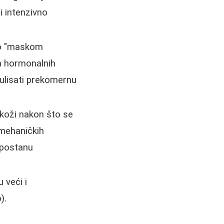
i intenzivno
no "maskom
ja hormonalnih
mulisati prekomernu
 koži nakon što se
k mehaničkih
 postanu
 veći i
).