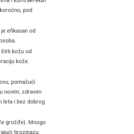
evima i kontraefekat
atkoročno, pod
e je efikasan od
 osoba.
štiti kožu od
raciju kože.
novu, pomažući
ju novim, zdravim
 leta i bez dobrog
veđe grožđe). Mnogo
rajući tirozinazu.