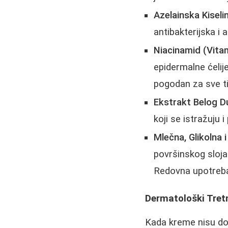
Azelainska Kiselin
antibakterijska i 
Niacinamid (Vitam
epidermalne ćelije
pogodan za sve t
Ekstrakt Belog D
koji se istražuju 
Mlečna, Glikolna i
površinskog sloja 
Redovna upotreba
Dermatološki Tret
Kada kreme nisu dovo