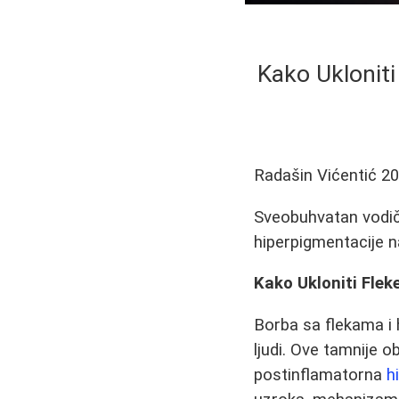
Kako Ukloniti
Radašin Vićentić
20
Sveobuhvatan vodič 
hiperpigmentacije na
Kako Ukloniti Flek
Borba sa flekama i 
ljudi. Ove tamnije 
postinflamatorna
h