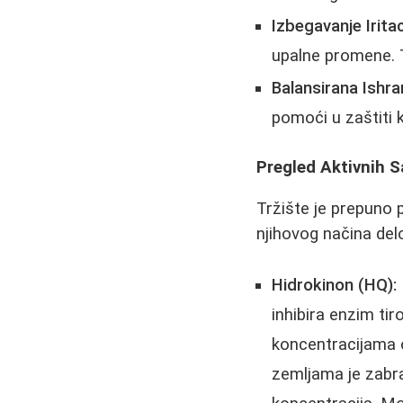
Izbegavanje Iritac
upalne promene. T
Balansirana Ishra
pomoći u zaštiti
Pregled Aktivnih 
Tržište je prepuno 
njihovog načina del
Hidrokinon (HQ):
inhibira enzim ti
koncentracijama 
zemljama je zabra