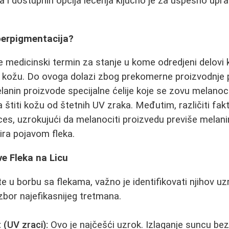
i dostupnih opcija lečenja ključno je za uspešno upra
perpigmentacija?
e medicinski termin za stanje u kome odredjeni delovi 
 kožu. Do ovoga dolazi zbog prekomerne proizvodnje 
lanin proizvode specijalne ćelije koje se zovu melanoci
a štiti kožu od štetnih UV zraka. Međutim, različiti fa
ces, uzrokujući da melanociti proizvedu previše melan
ira pojavom fleka.
ve Fleka na Licu
 u borbu sa flekama, važno je identifikovati njihov uzr
izbor najefikasnijeg tretmana.
(UV zraci):
Ovo je najčešći uzrok. Izlaganje suncu be