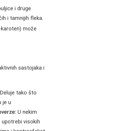
uljice i druge
 i tamnijih fleka.
a-karoten) može
ktivnih sastojaka i
Deluje tako što
 je u
overze:
U nekim
 upotrebi visokih