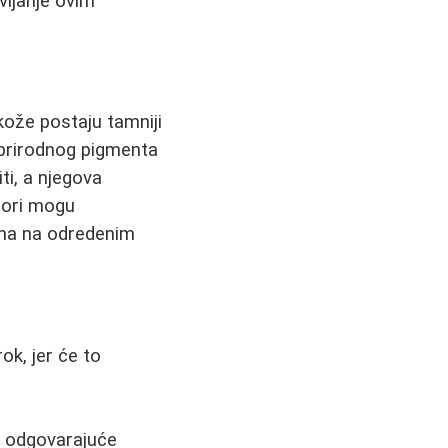
vljanje ovim
kože postaju tamniji
prirodnog pigmenta
ti, a njegova
ktori mogu
ina na odredenim
ok, jer će to
z odgovarajuće