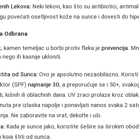
nih Lekova:
Neki lekovi, kao što su antibiotici, antimala
u povećati osetljivost kože na sunce i dovesti do hip
ja Odbrana
, kamen temeljac u borbi protiv fleka je
prevencija
. Mn
 nego ih kasnije ukloniti.
tita od Sunca:
Ovo je apsolutno nezaobilazno. Korist
aktor (SPF)
najmanje 30
, a preporučuje se i 50+, svako
eti, kišnih ili oblachnih dana. UV zraci prolaze kroz oblak
nuta pre izlaska napolje i ponavljati nanos svaka 2 sa
nja. Ne zaboravite na vrat, dekolte i uši.
a:
Kada je sunce jako, koristite šešire sa širokim ob
 koja štiti od sunca.