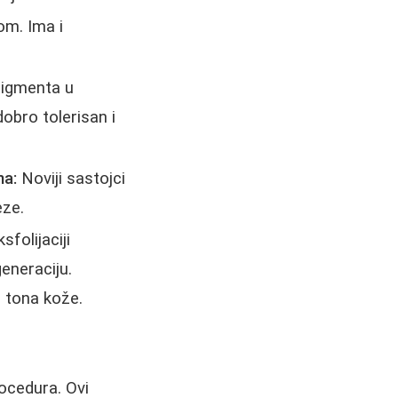
om. Ima i
pigmenta u
dobro tolerisan i
na:
Noviji sastojci
eze.
folijaciji
generaciju.
 tona kože.
rocedura. Ovi