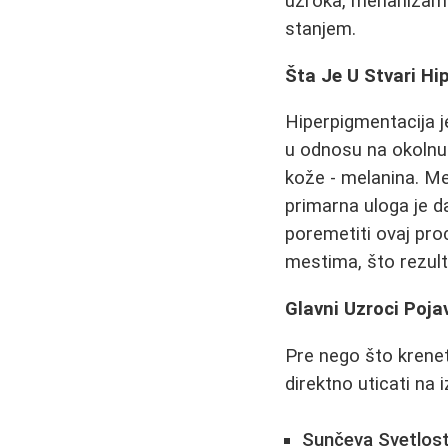
uzroka, mehanizama 
stanjem.
Šta Je U Stvari Hi
Hiperpigmentacija j
u odnosu na okolnu
kože - melanina. Me
primarna uloga je d
poremetiti ovaj pro
mestima, što rezult
Glavni Uzroci Poja
Pre nego što krenete
direktno uticati na 
Sunčeva Svetlost 