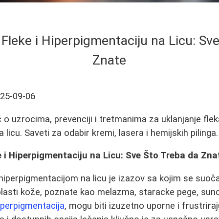
 Fleke i Hiperpigmentaciju na Licu: Sv
Znate
25-09-06
o uzrocima, prevenciji i tretmanima za uklanjanje flek
 licu. Saveti za odabir kremi, lasera i hemijskih pilinga.
e i Hiperpigmentaciju na Licu: Sve Što Treba da Zna
hiperpigmentacijom na licu je izazov sa kojim se suo
oblasti kože, poznate kao melazma, staracke pege, sunca
iperpigmentacija
, mogu biti izuzetno uporne i frustrir