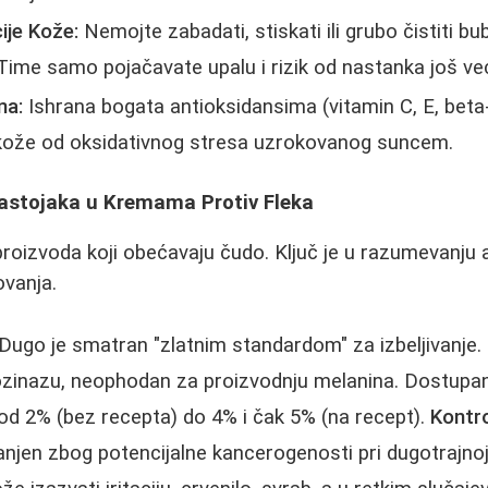
ije Kože:
Nemojte zabadati, stiskati ili grubo čistiti bub
ime samo pojačavate upalu i rizik od nastanka još većih
na:
Ishrana bogata antioksidansima (vitamin C, E, bet
 kože od oksidativnog stresa uzrokovanog suncem.
Sastojaka u Kremama Protiv Fleka
proizvoda koji obećavaju čudo. Ključ je u razumevanju a
ovanja.
Dugo je smatran "zlatnim standardom" za izbeljivanje. 
rozinazu, neophodan za proizvodnju melanina. Dostupan
od 2% (bez recepta) do 4% i čak 5% (na recept).
Kontr
njen zbog potencijalne kancerogenosti pri dugotrajnoj