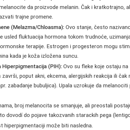
 melanocite da proizvode melanin. Čak i kratkotrajno, al
azvati trajne promene.
ene (Melazma/Chloasma):
Ovo stanje, često naziva
 se usled fluktuacija hormona tokom trudnoće, uziman
 hormonske terapije. Estrogen i progesteron mogu sti
ina kada je koža izložena suncu.
 Hiperpigmentacija (PIH):
Ovo su fleke koje ostaju na
 završi, poput akni, ekcema, alergijskih reakcija ili ča
pr. zabadanje bubuljica). Upala uzrokuje da melanociti
ama, broj melanocita se smanjuje, ali preostali postaju
što dovodí do pojave takozvanih starackih pega (lentigo
 hiperpigmentaciji može biti nasledna.