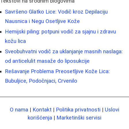
Tekstovi na srodnim blogovima
Savršeno Glatko Lice: Vodič kroz Depilaciju
Nausnica i Negu Osetljive Kože
Hemijski piling: potpuni vodič za sjajnu i zdravu
kožu lica
Sveobuhvatni vodič za uklanjanje masnih naslaga:
od anticelulit masaže do liposukcije
Rešavanje Problema Preosetljive Kože Lica:
Bubuljice, Podočnjaci, Crvenilo
O nama
|
Kontakt
|
Politika privatnosti
|
Uslovi
korišćenja
|
Marketinški servisi