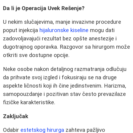
Da li je Operacija Uvek Rešenje?
U nekim slučajevima, manje invazivne procedure
poput injekcija
hijaluronske kiseline
mogu dati
zadovoljavajući rezultat bez opšte anestezije i
dugotrajnog oporavka. Razgovor sa hirurgom može
otkriti sve dostupne opcije.
Neke osobe nakon detaljnog razmatranja odlučuju
da prihvate svoj izgled i fokusiraju se na druge
aspekte ličnosti koji ih čine jedinstvenim. Harizma,
samopouzdanje i pozitivan stav često prevazilaze
fizičke karakteristike.
Zaključak
Odabir
estetskog hirurga
zahteva pažljivo