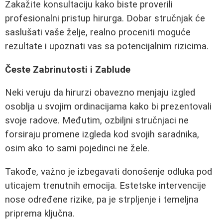
Zakažite konsultaciju kako biste proverili
profesionalni pristup hirurga. Dobar stručnjak će
saslušati vaše želje, realno proceniti moguće
rezultate i upoznati vas sa potencijalnim rizicima.
Česte Zabrinutosti i Zablude
Neki veruju da hirurzi obavezno menjaju izgled
osoblja u svojim ordinacijama kako bi prezentovali
svoje radove. Međutim, ozbiljni stručnjaci ne
forsiraju promene izgleda kod svojih saradnika,
osim ako to sami pojedinci ne žele.
Takođe, važno je izbegavati donošenje odluka pod
uticajem trenutnih emocija. Estetske intervencije
nose određene rizike, pa je strpljenje i temeljna
priprema ključna.