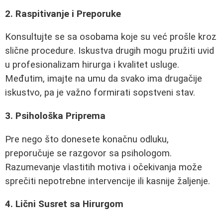
2. Raspitivanje i Preporuke
Konsultujte se sa osobama koje su već prošle kroz
slične procedure. Iskustva drugih mogu pružiti uvid
u profesionalizam hirurga i kvalitet usluge.
Međutim, imajte na umu da svako ima drugačije
iskustvo, pa je važno formirati sopstveni stav.
3. Psihološka Priprema
Pre nego što donesete konačnu odluku,
preporučuje se razgovor sa psihologom.
Razumevanje vlastitih motiva i očekivanja može
sprečiti nepotrebne intervencije ili kasnije žaljenje.
4. Lični Susret sa Hirurgom