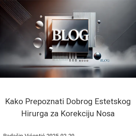
Kako Prepoznati Dobrog Estetskog
Hirurga za Korekciju Nosa
Radašin Vićentić
2025-02-20