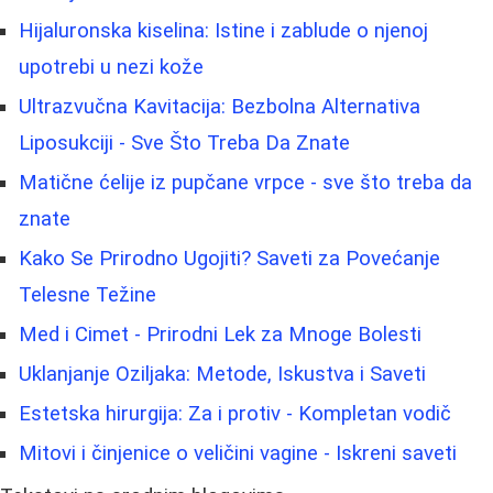
Hijaluronska kiselina: Istine i zablude o njenoj
upotrebi u nezi kože
Ultrazvučna Kavitacija: Bezbolna Alternativa
Liposukciji - Sve Što Treba Da Znate
Matične ćelije iz pupčane vrpce - sve što treba da
znate
Kako Se Prirodno Ugojiti? Saveti za Povećanje
Telesne Težine
Med i Cimet - Prirodni Lek za Mnoge Bolesti
Uklanjanje Oziljaka: Metode, Iskustva i Saveti
Estetska hirurgija: Za i protiv - Kompletan vodič
Mitovi i činjenice o veličini vagine - Iskreni saveti