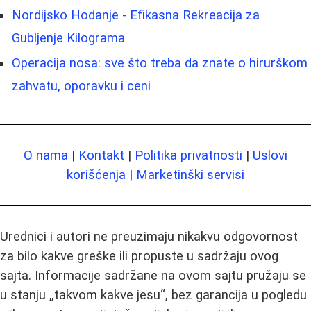
Nordijsko Hodanje - Efikasna Rekreacija za
Gubljenje Kilograma
Operacija nosa: sve što treba da znate o hirurškom
zahvatu, oporavku i ceni
O nama
|
Kontakt
|
Politika privatnosti
|
Uslovi
korišćenja
|
Marketinški servisi
Urednici i autori ne preuzimaju nikakvu odgovornost
za bilo kakve greške ili propuste u sadržaju ovog
sajta. Informacije sadržane na ovom sajtu pružaju se
u stanju „takvom kakve jesu“, bez garancija u pogledu