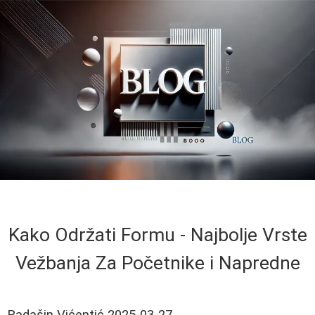
Kako Održati Formu - Najbolje Vrste
Vežbanja Za Početnike i Napredne
Radašin Vićentić
2025-03-27