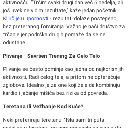
aktivnošću. "Trčim svaki drugi dan već 6 nedelja, ali
još uvek ne vidim rezultate," kaže jedan početnik.
Ključ je u upornosti
- rezultati dolaze postepeno,
bez preteranog forsiranja. Važno je naći društvo za
trčanje jer podrška drugih pomaže da se ne
odustane.
Plivanje - Savršen Trening Za Celo Telo
Plivanje se često pominje kao jedna od najkorisnijih
aktivnosti. Radi celog tela, a pritom ne opterećuje
zglobove. Idealno je za one koji žele da kombinuju
kardio i jačanje mišića bez rizika od povreda.
Teretana Ili Vežbanje Kod Kuće?
Neki preferiraju teretanu: "Išla sam tri puta
nedeljno u teretanu, pa sam povećala na više puta