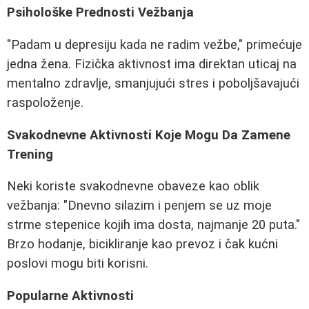
Psihološke Prednosti Vežbanja
"Padam u depresiju kada ne radim vežbe," primećuje
jedna žena. Fizička aktivnost ima direktan uticaj na
mentalno zdravlje, smanjujući stres i poboljšavajući
raspoloženje.
Svakodnevne Aktivnosti Koje Mogu Da Zamene
Trening
Neki koriste svakodnevne obaveze kao oblik
vežbanja: "Dnevno silazim i penjem se uz moje
strme stepenice kojih ima dosta, najmanje 20 puta."
Brzo hodanje, bicikliranje kao prevoz i čak kućni
poslovi mogu biti korisni.
Popularne Aktivnosti