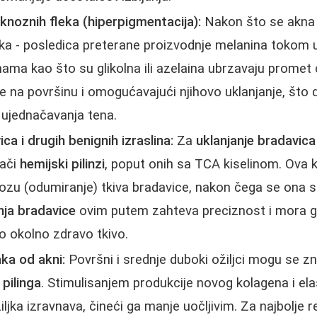
knoznih fleka (hiperpigmentacija):
Nakon što se akna
eka - posledica preterane proizvodnje melanina tokom 
nama kao što su glikolna ili azelaina ubrzavaju promet ć
je na površinu i omogućavajući njihovo uklanjanje, što 
 i ujednačavanja tena.
ca i drugih benignih izraslina:
Za
uklanjanje bradavica
jači
hemijski pilinzi
, poput onih sa TCA kiselinom. Ova k
ozu (odumiranje) tkiva bradavice, nakon čega se ona su
nja bradavice
ovim putem zahteva preciznost i mora ga
lo okolno zdravo tkivo.
aka od akni:
Površni i srednje duboki ožiljci mogu se z
 pilinga
. Stimulisanjem produkcije novog kolagena i ela
iljka izravnava, čineći ga manje uočljivim. Za najbolje r