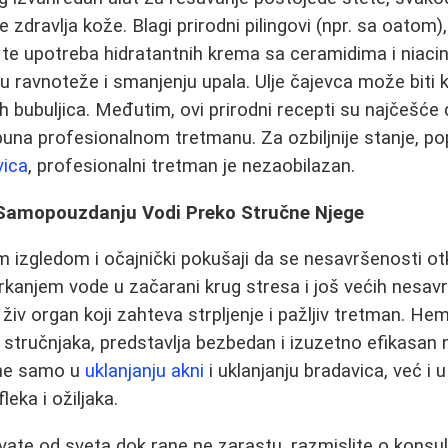
 zdravlja kože. Blagi prirodni pilingovi (npr. sa oatom
e, te upotreba hidratantnih krema sa ceramidima i ni
 ravnoteže i smanjenju upala. Ulje čajevca može biti 
h bubuljica. Međutim, ovi prirodni recepti su najčešće 
una profesionalnom tretmanu. Za ozbiljnije stanje, popu
vica
, profesionalni tretman je nezaobilazan.
 Samopouzdanju Vodi Preko Stručne Njege
 izgledom i očajnički pokušaji da se nesavršenosti ot
kanjem vode u začarani krug stresa i još većih nesavr
 živ organ koji zahteva strpljenje i pažljiv tretman. Hemi
stručnjaka, predstavlja bezbedan i izuzetno efikasan 
 ne samo u
uklanjanju akni
i uklanjanju bradavica, već i 
leka i ožiljaka.
ate od sveta dok rane ne zarastu, razmislite o konsult