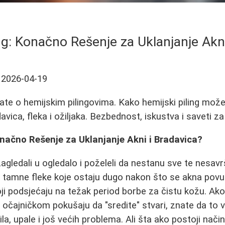
ng: Konačno Rešenje za Uklanjanje Akn
2026-04-19
ate o hemijskim pilingovima. Kako hemijski piling mož
davica, fleka i ožiljaka. Bezbednost, iskustva i saveti z
onačno Rešenje za Uklanjanje Akni i Bradavica?
zagledali u ogledalo i poželeli da nestanu sve te nesav
, tamne fleke koje ostaju dugo nakon što se akna povuče
koji podsjećaju na težak period borbe za čistu kožu. Ako 
u očajničkom pokušaju da "sredite" stvari, znate da to
la, upale i još većih problema. Ali šta ako postoji način