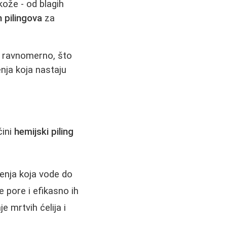
kože - od blagih
h pilingova
za
i, ravnomerno, što
enja koja nastaju
čini
hemijski piling
jenja koja vode do
e pore i efikasno ih
 mrtvih ćelija i