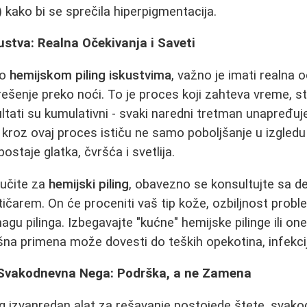
kako bi se sprečila hiperpigmentacija.
kustva: Realna Očekivanja i Saveti
 o
hemijskom piling iskustvima
, važno je imati realna 
ešenje preko noći. To je proces koji zahteva vreme, st
ltati su kumulativni - svaki naredni tretman unapređuj
 kroz ovaj proces ističu ne samo poboljšanje u izgledu a
ostaje glatka, čvršća i svetlija.
lučite za
hemijski piling
, obavezno se konsultujte sa d
ičarem. On će proceniti vaš tip kože, ozbiljnost proble
nagu pilinga. Izbegavajte "kućne" hemijske pilinge ili o
na primena može dovesti do teških opekotina, infekcija 
 i Svakodnevna Nega: Podrška, a ne Zamena
ing izvanredan alat za rešavanje postojede štete, svak