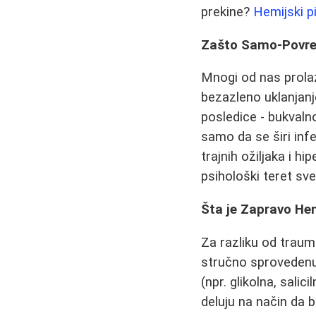
prekine?
Hemijski pi
Zašto Samo-Povređ
Mnogi od nas prola
bezazleno uklanjanje
posledice - bukval
samo da se širi inf
trajnih ožiljaka i hi
psihološki teret sv
Šta je Zapravo Hem
Za razliku od trau
stručno sprovedenu
(npr. glikolna, sali
deluju na način da b