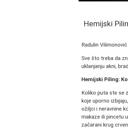
Hemijski Pili
Radulin Vilimonović
Sve što treba da zn
uklanjanju akni, bra
Hemijski Piling: K
Koliko puta ste se 
koje uporno izbijaju
ožiljci i neravnine 
makaze ili pincetu 
začarani krug crveni