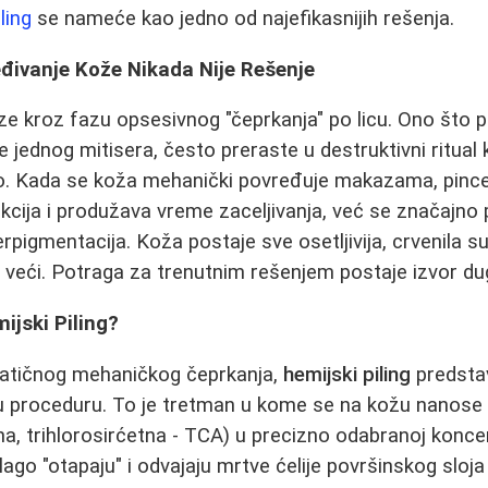
ling
se nameće kao jedno od najefikasnijih rešenja.
ivanje Kože Nikada Nije Rešenje
ze kroz fazu opsesivnog "čeprkanja" po licu. Ono što 
 jednog mitisera, često preraste u destruktivni ritual 
no. Kada se koža mehanički povređuje makazama, pince
ekcija i produžava vreme zaceljivanja, već se značajno 
perpigmentacija. Koža postaje sve osetljivija, crvenila su
e veći. Potraga za trenutnim rešenjem postaje izvor du
ijski Piling?
matičnog mehaničkog čeprkanja,
hemijski piling
predstav
 proceduru. To je tretman u kome se na kožu nanose s
cilna, trihlorosirćetna - TCA) u precizno odabranoj koncen
lago "otapaju" i odvajaju mrtve ćelije površinskog sloj