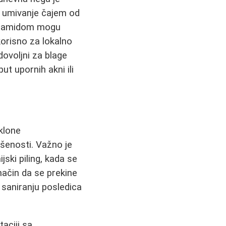
), umivanje čajem od
acinamidom mogu
korisno za lokalno
dovoljni za blage
t upornih akni ili
klone
šenosti. Važno je
jski piling, kada se
način da se prekine
u saniranju posledica
aciji sa