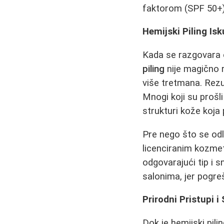
faktorom (SPF 50+) 
Hemijski Piling Is
Kada se razgovara
piling
nije magično r
više tretmana. Rezu
Mnogi koji su prošli
strukturi kože koja p
Pre nego što se od
licenciranim kozmet
odgovarajući tip i s
salonima, jer pogreš
Prirodni Pristupi
Dok je hemijski pil