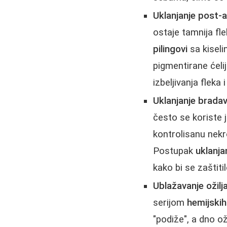
Uklanjanje post-a
ostaje tamnija fl
pilingovi
sa kiseli
pigmentirane ćeli
izbeljivanja fleka
Uklanjanje bradavi
često se koriste 
kontrolisanu nekr
Postupak
uklanja
kako bi se zaštiti
Ublažavanje ožilj
serijom
hemijskih
"podiže", a dno ož