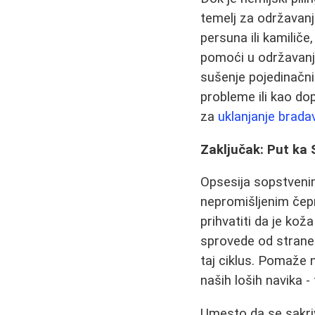
temelj za održavanje
persuna ili kamilič
pomoći u održavanju
sušenje pojedinačni
probleme ili kao dop
za
uklanjanje brada
Zaključak: Put ka
Opsesija sopstvenim
nepromišljenim čepr
prihvatiti da je koža
sprovede od strane 
taj ciklus. Pomaže
naših loših navika - f
Umesto da se sakriv