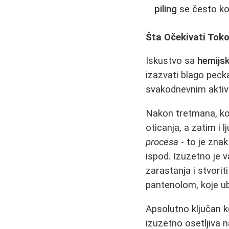
piling
se često ko
Šta Očekivati Tok
Iskustvo sa
hemijs
izazvati blago peck
svakodnevnim aktivn
Nakon tretmana, kož
oticanja, a zatim i 
procesa
- to je znak 
ispod. Izuzetno je
zarastanja i stvori
pantenolom, koje ub
Apsolutno ključan 
izuzetno osetljiva 