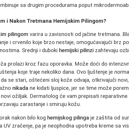
mbinuje sa drugim procedurama poput mikrodermoabr
om i Nakon Tretmana Hemijskim Pilingom?
kim pilingom
varira u zavisnosti od jačine tretmana. Bl
anje i crvenilo koje brzo nestaje, omogućavajući brz p
ostima. Srednji i duboki
hemijski pilinzi
zahtevaju ozbilj
a prolazi kroz fazu oporavka. Može doći do intenzivn
ljuštenja koje traje nekoliko dana. Ovo ljuštenje je
normal
da se stari, oštećeni sloj kože odvaja, otkrivajuči novi, s
 važno
nikada
ne kidati ljuspice, jer se time može porem
ti novi ožiljak. Dermatolog će vam prepisati reparativn
rzavaju zarastanje i smiruju kožu.
korak nakon bilo kog
hemijskog pilinga
je zaštita od su
na UV zračenje, pa je neophodna upotreba kreme sa vi