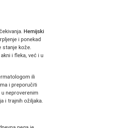
očekivanja.
Hemijski
rpljenje i ponekad
e stanje kože.
kni i fleka, već i u
ermatologom ili
ma i preporučiti
ne u neproverenim
i trajnih ožiljaka.
odnevna nega je