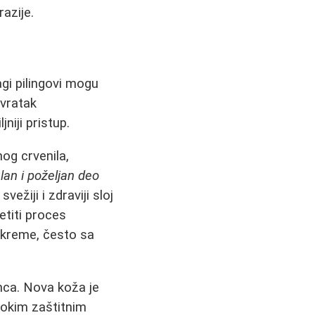
azije.
agi pilingovi mogu
ovratak
niji pristup.
og crvenila,
an i poželjan deo
vežiji i zdraviji sloj
etiti proces
e kreme, često sa
nca. Nova koža je
sokim zaštitnim