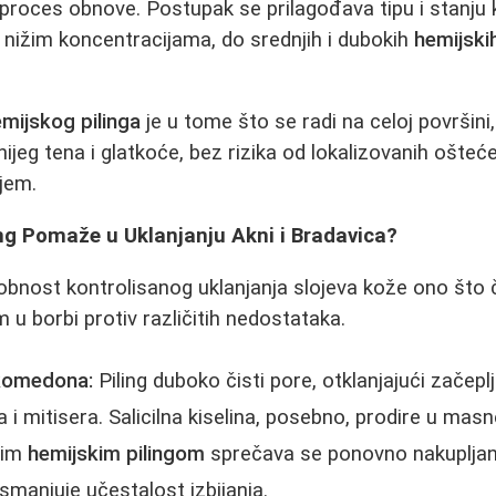
i proces obnove. Postupak se prilagođava tipu i stanju 
nižim koncentracijama, do srednjih i dubokih
hemijski
mijskog pilinga
je u tome što se radi na celoj površin
ijeg tena i glatkoće, bez rizika od lokalizovanih ošteć
jem.
ng Pomaže u Uklanjanju Akni i Bradavica?
bnost kontrolisanog uklanjanja slojeva kože ono što 
u borbi protiv različitih nedostataka.
 komedona:
Piling duboko čisti pore, otklanjajući začepl
 i mitisera. Salicilna kiselina, posebno, prodire u masn
nim
hemijskim pilingom
sprečava se ponovno nakupljanje
manjuje učestalost izbijanja.