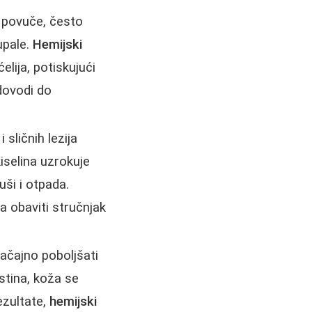
 povuče, često
upale.
Hemijski
elija, potiskujući
dovodi do
i sličnih lezija
iselina uzrokuje
ši i otpada.
 obaviti stručnjak
načajno poboljšati
stina, koža se
ezultate,
hemijski