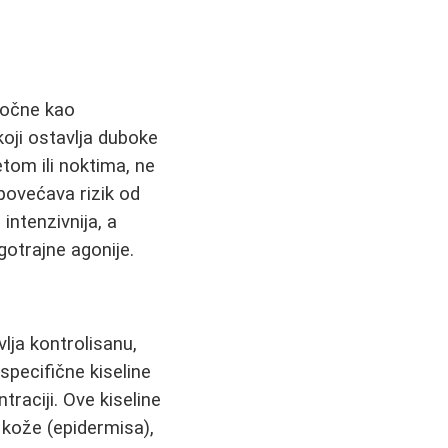
počne kao
koji ostavlja duboke
tom ili noktima, ne
povećava rizik od
 intenzivnija, a
gotrajne agonije.
lja kontrolisanu,
pecifične kiseline
traciji. Ove kiseline
a kože (epidermisa),