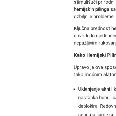
stimulišući prirodn
hemijskih pilinga
sa 
ozbiljnije probleme.
Ključna prednost
he
dovodi do ujednačen
nepažljivim rukovan
Kako Hemijski Pili
Upravo je ova sposo
tako moćnim alatom 
Uklanjanje akni i
nastanka bubuljica
deblokira. Redov
sebuma, čime se s