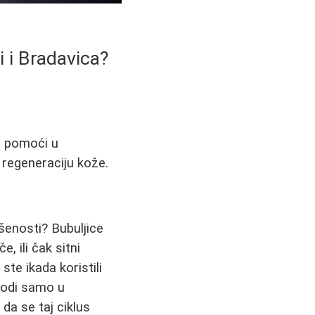
i i Bradavica?
e pomoći u
a regeneraciju kože.
ršenosti? Bubuljice
, ili čak sitni
ste ikada koristili
 vodi samo u
 da se taj ciklus